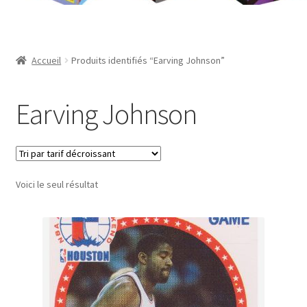
Contact
Mon compte
Accueil
Produits identifiés “Earving Johnson”
Page d’exemple
Earving Johnson
Panier
Validation de la commande
Voici le seul résultat