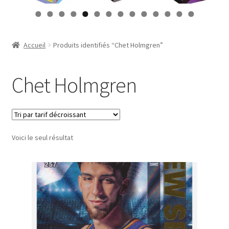
Contact
0
1
2
3
4
Mon compte
Accueil
Produits identifiés “Chet Holmgren”
Page d’exemple
Chet Holmgren
Panier
Validation de la commande
Voici le seul résultat